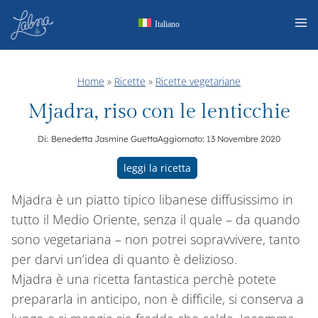
Salta
Italiano
al
contenuto
Home
»
Ricette
»
Ricette vegetariane
Mjadra, riso con le lenticchie
Di:
Benedetta Jasmine Guetta
Aggiornato:
13 Novembre 2020
leggi la ricetta
Mjadra è un piatto tipico libanese diffusissimo in
tutto il Medio Oriente, senza il quale – da quando
sono vegetariana – non potrei sopravvivere, tanto
per darvi un’idea di quanto è delizioso.
Mjadra è una ricetta fantastica perchè potete
prepararla in anticipo, non è difficile, si conserva a