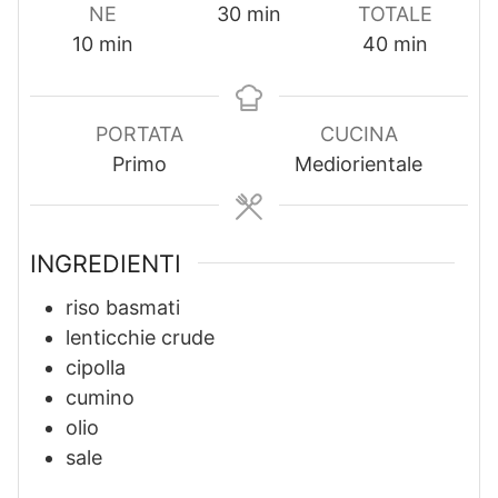
m
NE
30
min
TOTALE
m
i
m
10
min
40
min
i
n
i
n
u
n
u
t
u
PORTATA
CUCINA
t
i
t
Primo
Mediorientale
i
i
INGREDIENTI
riso basmati
lenticchie crude
cipolla
cumino
olio
sale