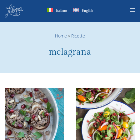
Salta
Italiano
English
al
contenuto
Home
»
Ricette
melagrana