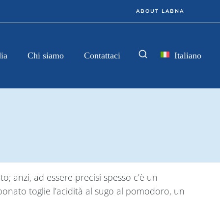
ABOUT LABNA
Italiano
ia
Chi siamo
Contattaci
to; anzi, ad essere precisi spesso c’è un
bonato toglie l’acidità al sugo al pomodoro, un