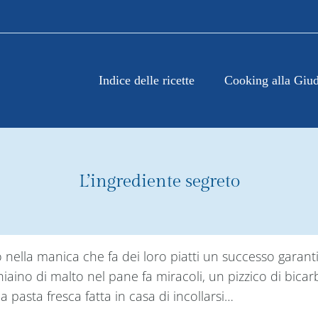
Indice delle ricette
Cooking alla Giud
L’ingrediente segreto
 nella manica che fa dei loro piatti un successo garanti
iaino di malto nel pane fa miracoli, un pizzico di bicar
a pasta fresca fatta in casa di incollarsi…