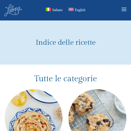
Salta
Italiano
English
al
contenuto
Indice delle ricette
Tutte le categorie