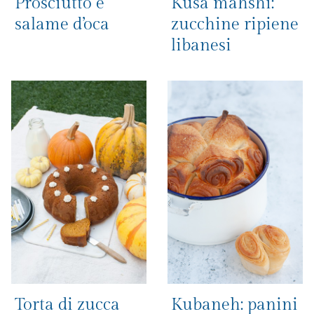
Prosciutto e
Kusa mahshi:
salame d’oca
zucchine ripiene
libanesi
Torta di zucca
Kubaneh: panini