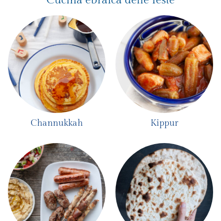
Cucina ebraica delle feste
Channukkah
Kippur