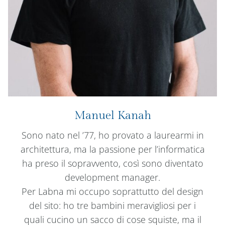
Manuel Kanah
Sono nato nel ’77, ho provato a laurearmi in
architettura, ma la passione per l’informatica
ha preso il sopravvento, così sono diventato
development manager.
Per Labna mi occupo soprattutto del design
del sito: ho tre bambini meravigliosi per i
quali cucino un sacco di cose squiste, ma il