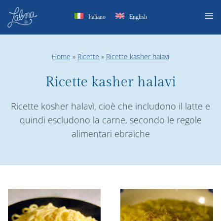
Salta
Italiano
English
al
contenuto
Home
»
Ricette
»
Ricette kasher halavi
Ricette kasher halavi
Ricette kosher halavì, cioè che includono il latte e
quindi escludono la carne, secondo le regole
alimentari ebraiche