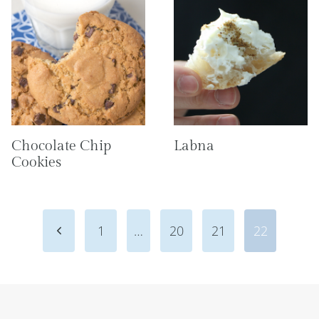
Chocolate Chip
Labna
Cookies
Navigazione
Pagina
1
…
20
21
22
pagina
precedente