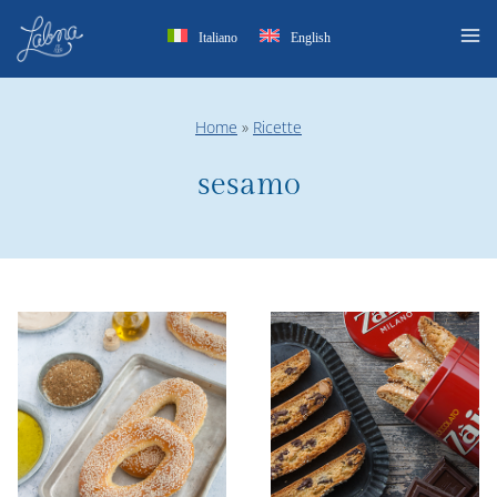
Salta
Italiano
English
al
contenuto
Home
»
Ricette
sesamo