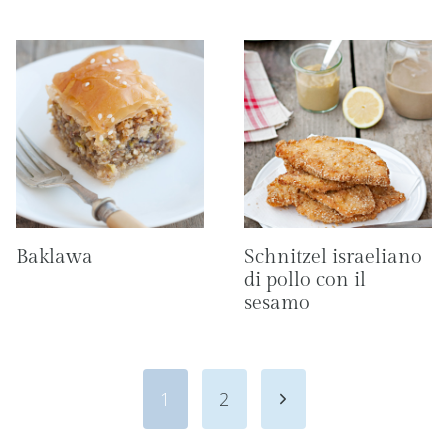
Baklawa
Schnitzel israeliano
di pollo con il
sesamo
Navigazione
Pagina
1
2
pagina
seguente