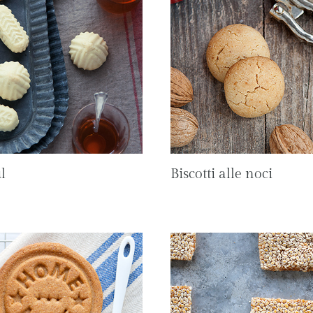
l
Biscotti alle noci