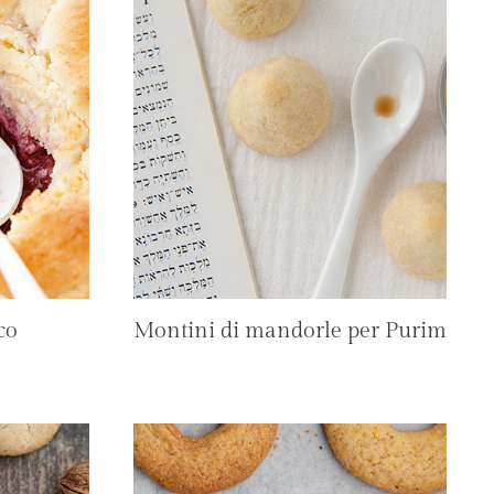
co
Montini di mandorle per Purim