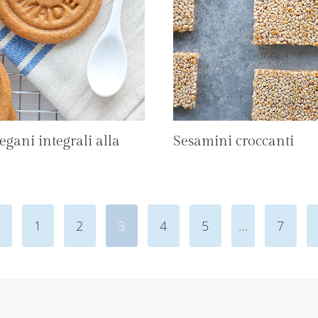
vegani integrali alla
Sesamini croccanti
agina
1
2
3
4
5
…
7
recedente