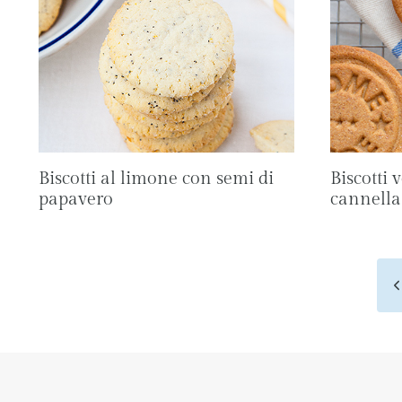
Biscotti al limone con semi di
Biscotti 
papavero
cannella
Navigazione
P
pagina
p