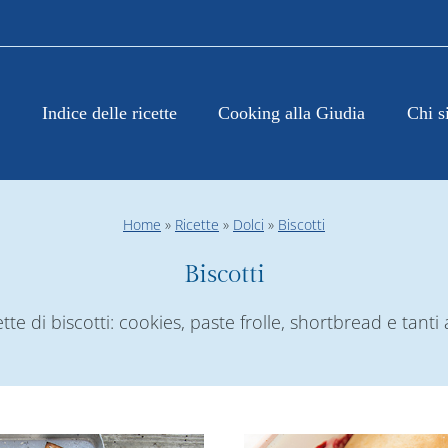
Indice delle ricette
Cooking alla Giudia
Chi s
Home
»
Ricette
»
Dolci
»
Biscotti
Biscotti
tte di biscotti: cookies, paste frolle, shortbread e tanti a