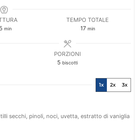
TTURA
TEMPO TOTALE
m
m
5
17
min
min
i
i
n
n
u
u
PORZIONI
t
t
5
biscotti
i
i
1x
2x
3x
tilli secchi, pinoli, noci, uvetta, estratto di vaniglia