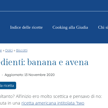
Indice delle ricette
Cooking alla Giudia
Chi s
te
»
Dolci
»
Biscotti
edienti: banana e avena
Aggiornato:
13 Novembre 2020
la ricetta
ltanto? All’inizio ero molto scettica e pensavo di no:
tuta in una
ricetta americana intitolata “two