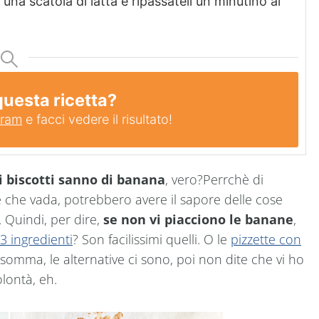
 una scatola di latta e ripassateli un minutino al
questa ricetta?
gram
e facci vedere il risultato!
i biscotti sanno di banana
, vero?Perrchè di
e che vada, potrebbero avere il sapore delle cose
. Quindi, per dire,
se non vi piacciono le banane
,
 3 ingredienti
? Son facilissimi quelli. O le
pizzette con
nsomma, le alternative ci sono, poi non dite che vi ho
lontà, eh.