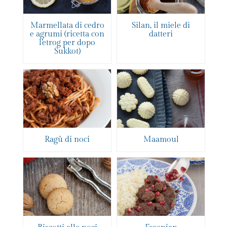
Marmellata di cedro
Silan, il miele di
e agrumi (ricetta con
datteri
l’etrog per dopo
Sukkot)
Ragù di noci
Maamoul