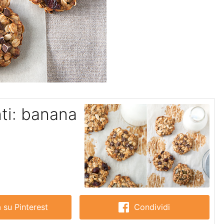
nti: banana
 su Pinterest
Condividi