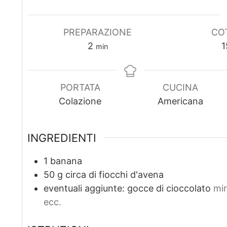
PREPARAZIONE
CO
m
2
1
min
i
n
u
PORTATA
CUCINA
t
Colazione
Americana
i
INGREDIENTI
1
banana
50
g
circa di fiocchi d'avena
eventuali aggiunte: gocce di cioccolato
mir
ecc.