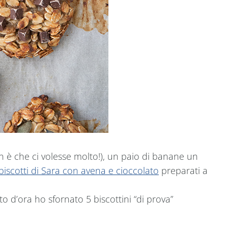
non è che ci volesse molto!), un paio di banane un
biscotti di Sara con avena e cioccolato
preparati a
to d’ora ho sfornato 5 biscottini “di prova”