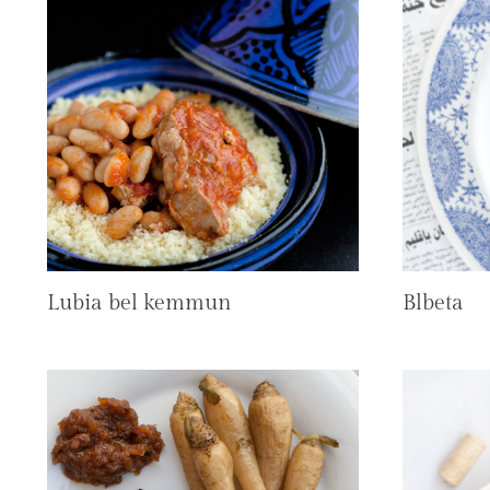
Lubia bel kemmun
Blbeta