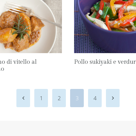
o di vitello al
Pollo sukiyaki e verdure
no
Pagina
Pagina
1
2
3
4
precedente
seguente