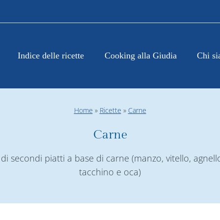
Indice delle ricette
Cooking alla Giudia
Chi s
Home
»
Ricette
»
Carne
Carne
 di secondi piatti a base di carne (manzo, vitello, agnello
tacchino e oca)