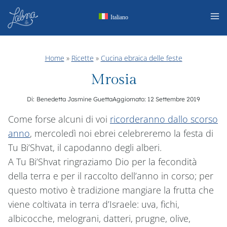
Salta
Italiano
al
contenuto
Home
»
Ricette
»
Cucina ebraica delle feste
Mrosia
Di:
Benedetta Jasmine Guetta
Aggiornato:
12 Settembre 2019
Come forse alcuni di voi
ricorderanno dallo scorso
anno
, mercoledì noi ebrei celebreremo la festa di
Tu Bi’Shvat, il capodanno degli alberi.
A Tu Bi’Shvat ringraziamo Dio per la fecondità
della terra e per il raccolto dell’anno in corso; per
questo motivo è tradizione mangiare la frutta che
viene coltivata in terra d’Israele: uva, fichi,
albicocche, melograni, datteri, prugne, olive,