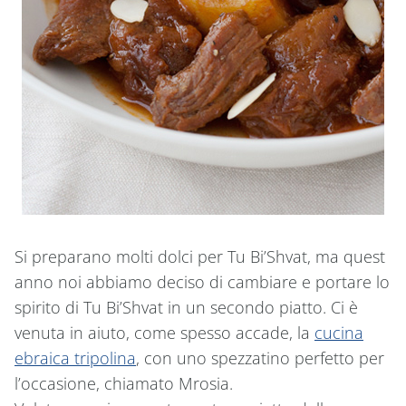
Si preparano molti dolci per Tu Bi’Shvat, ma quest
anno noi abbiamo deciso di cambiare e portare lo
spirito di Tu Bi’Shvat in un secondo piatto. Ci è
venuta in aiuto, come spesso accade, la
cucina
ebraica tripolina
, con uno spezzatino perfetto per
l’occasione, chiamato Mrosia.