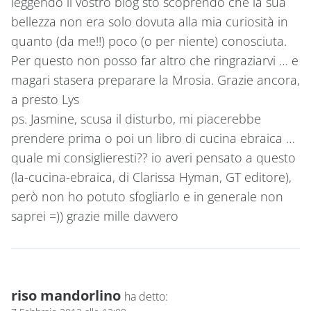
leggendo il vostro blog sto scoprendo che la sua
bellezza non era solo dovuta alla mia curiosità in
quanto (da me!!) poco (o per niente) conosciuta.
Per questo non posso far altro che ringraziarvi … e
magari stasera preparare la Mrosia. Grazie ancora,
a presto Lys
ps. Jasmine, scusa il disturbo, mi piacerebbe
prendere prima o poi un libro di cucina ebraica …
quale mi consiglieresti?? io averi pensato a questo
(la-cucina-ebraica, di Clarissa Hyman, GT editore),
però non ho potuto sfogliarlo e in generale non
saprei =)) grazie mille davvero
riso mandorlino
ha detto: