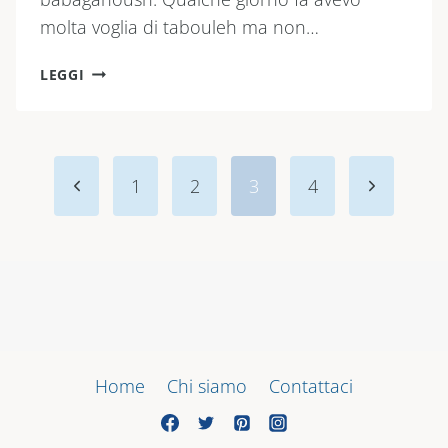
molta voglia di tabouleh ma non…
TABOULEH
LEGGI
CON
LA
PASTA
Navigazione
Pagina
Pagina
1
2
3
4
pagina
precedente
seguente
Home
Chi siamo
Contattaci