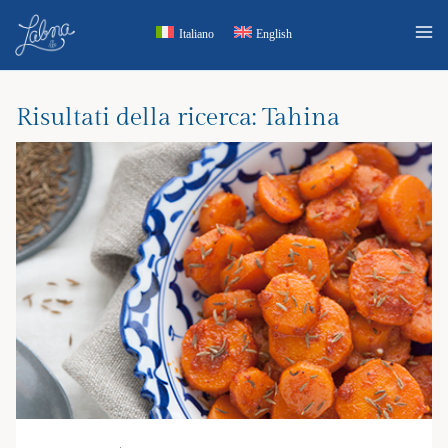
Salta
Italiano
English
al
contenuto
Risultati della ricerca:
Tahina