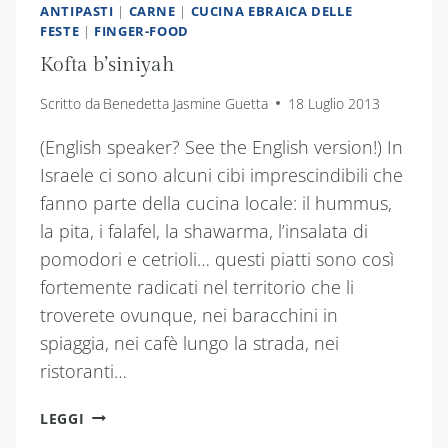
ANTIPASTI
|
CARNE
|
CUCINA EBRAICA DELLE
FESTE
|
FINGER-FOOD
Kofta b’siniyah
Scritto da
Benedetta Jasmine Guetta
18 Luglio 2013
(English speaker? See the English version!) In
Israele ci sono alcuni cibi imprescindibili che
fanno parte della cucina locale: il hummus,
la pita, i falafel, la shawarma, l’insalata di
pomodori e cetrioli… questi piatti sono così
fortemente radicati nel territorio che li
troverete ovunque, nei baracchini in
spiaggia, nei cafè lungo la strada, nei
ristoranti…
KOFTA
LEGGI
B’SINIYAH