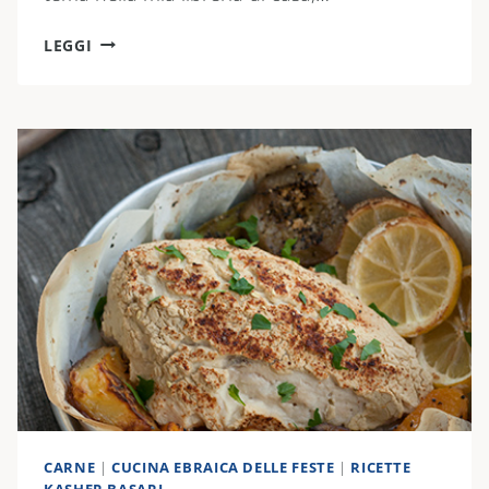
INVOLTINI
LEGGI
DI
FOGLIE
DI
VITE
CARNE
|
CUCINA EBRAICA DELLE FESTE
|
RICETTE