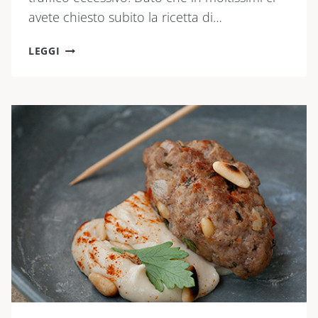
avete chiesto subito la ricetta di…
IL
LEGGI
PANE
SENZA
LIEVITO
DI
BONCI
ALLA
PROVA
DEL
CUOCO