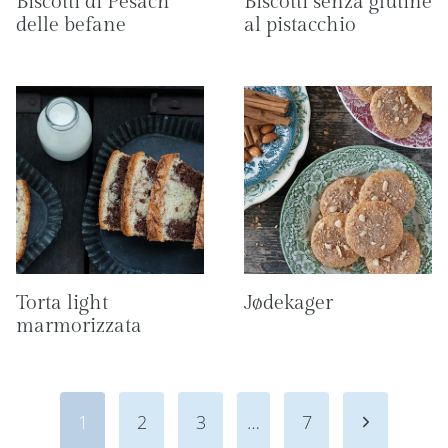
Biscotti di Pesach
Biscotti senza glutine
delle befane
al pistacchio
Torta light
Jødekager
marmorizzata
Navigazione
Pagina
1
2
3
…
7
pagina