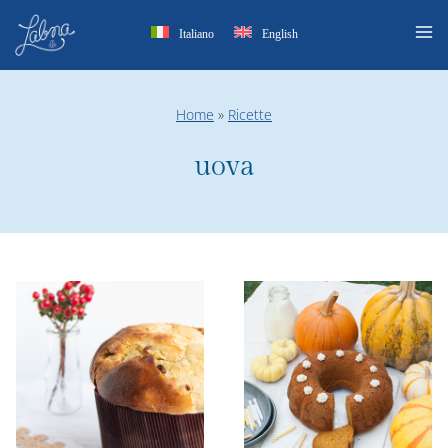
Salta
Italiano
English
al
contenuto
Home
»
Ricette
uova