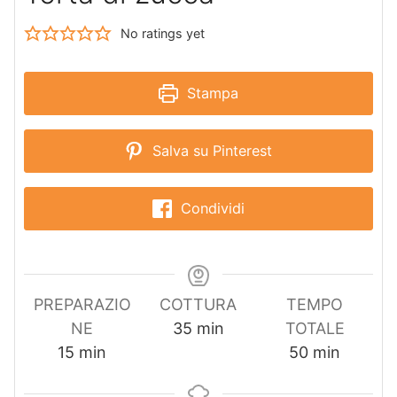
No ratings yet
Stampa
Salva su Pinterest
Condividi
PREPARAZIO
COTTURA
TEMPO
m
NE
35
min
TOTALE
m
i
m
15
min
50
min
i
n
i