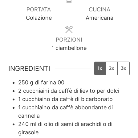
n
u
n
u
t
u
PORTATA
CUCINA
t
i
t
Colazione
Americana
i
i
PORZIONI
1
ciambellone
INGREDIENTI
1x
2x
3x
250
g
di farina 00
2
cucchiaini da caffè di lievito per dolci
1
cucchiaino da caffè di bicarbonato
1
cucchiaino da caffè abbondante di
cannella
240
ml
di olio di semi di arachidi o di
girasole