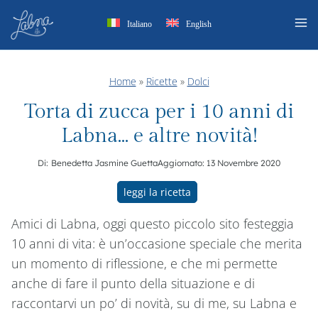
Salta
Italiano
English
al
contenuto
Home
»
Ricette
»
Dolci
Torta di zucca per i 10 anni di
Labna… e altre novità!
Di:
Benedetta Jasmine Guetta
Aggiornato:
13 Novembre 2020
leggi la ricetta
Amici di Labna, oggi questo piccolo sito festeggia
10 anni di vita: è un’occasione speciale che merita
un momento di riflessione, e che mi permette
anche di fare il punto della situazione e di
raccontarvi un po’ di novità, su di me, su Labna e