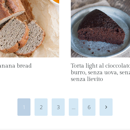
anana bread
Torta light al cioccola
burro, senza uova, senz
senza lievito
Pagina
1
2
3
…
6
seguente