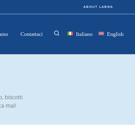
ABOUT LABNA
Italiano
English
iamo
Contattaci
, biscotti
ca mai!