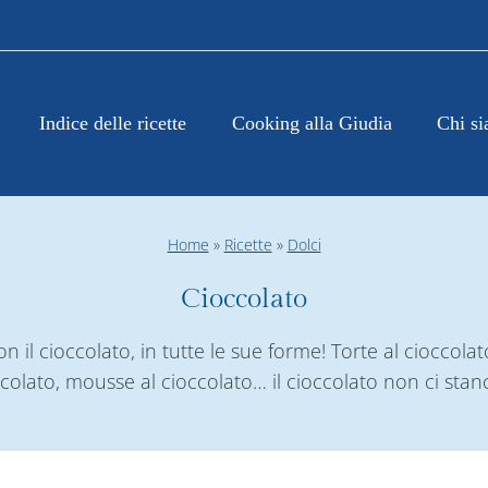
Indice delle ricette
Cooking alla Giudia
Chi s
Home
»
Ricette
»
Dolci
Cioccolato
on il cioccolato, in tutte le sue forme! Torte al cioccolato
ccolato, mousse al cioccolato… il cioccolato non ci stan