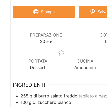
Stampa
Salva
PREPARAZIONE
CO
m
20
1
min
i
n
u
PORTATA
CUCINA
t
Dessert
Americana
i
INGREDIENTI
255
g
di burro salato freddo
tagliato a pez
100
g
di zucchero bianco