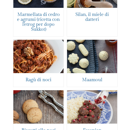
Marmellata di cedro
Silan, il miele di
e agrumi (ricetta con
datteri
l’etrog per dopo
Sukkot)
Ragù di noci
Maamoul