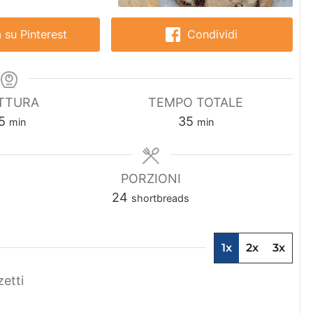
 su Pinterest
Condividi
TTURA
TEMPO TOTALE
m
m
5
35
min
min
i
i
n
n
u
u
PORZIONI
t
t
24
shortbreads
i
i
1x
2x
3x
zetti