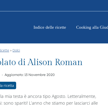
Indice delle ricette
Cooking alla Giud
Ricette
»
Dolci
olato di Alison Roman
Aggiornato:
13 Novembre 2020
la ricetta
a mia testa è ancora tipo Agosto. Letteralmente,
i: sono spariti! L’anno che stiamo per lasciarci alle