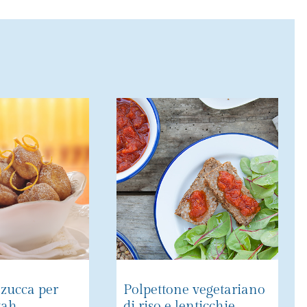
i zucca per
Polpettone vegetariano
kah
di riso e lenticchie