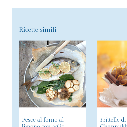
Ricette simili
Pesce al forno al
Frittelle d
limone con aglio
Channuk