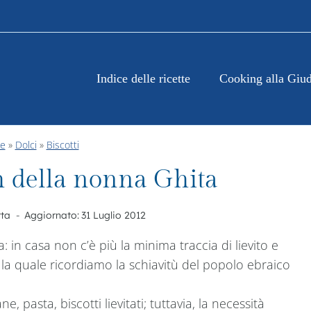
Indice delle ricette
Cooking alla Giud
te
»
Dolci
»
Biscotti
ch della nonna Ghita
ta
Aggiornato:
31 Luglio 2012
: in casa non c’è più la minima traccia di lievito e
 la quale ricordiamo la schiavitù del popolo ebraico
pasta, biscotti lievitati; tuttavia, la necessità