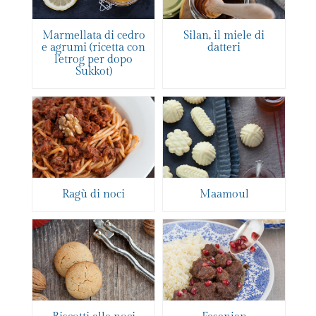
Marmellata di cedro
Silan, il miele di
e agrumi (ricetta con
datteri
l’etrog per dopo
Sukkot)
Ragù di noci
Maamoul