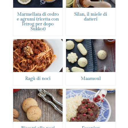
Marmellata di cedro
Silan, il miele di
e agrumi (ricetta con
datteri
l’etrog per dopo
Sukkot)
Ragù di noci
Maamoul