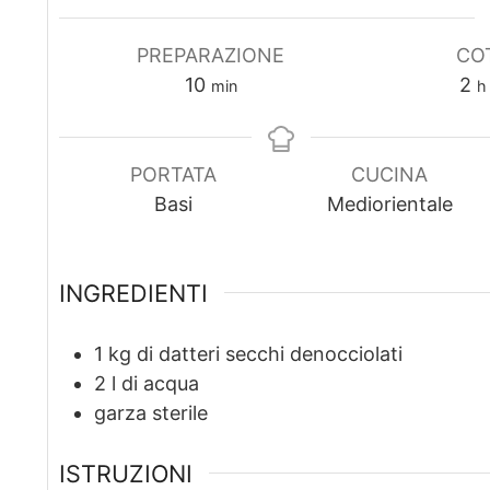
PREPARAZIONE
CO
m
o
10
2
min
h
i
r
n
e
u
PORTATA
CUCINA
t
Basi
Mediorientale
i
INGREDIENTI
1
kg
di datteri secchi denocciolati
2
l
di acqua
garza sterile
ISTRUZIONI