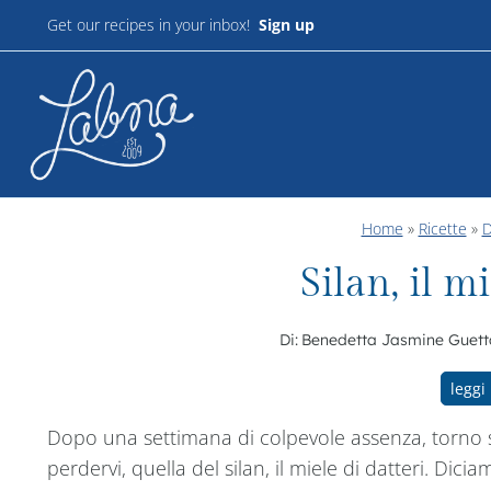
Salta
Get our recipes in your inbox!
Sign up
al
contenuto
Home
»
Ricette
»
D
Silan, il mi
Di:
Benedetta Jasmine Guett
leggi 
Dopo una settimana di colpevole assenza, torno 
perdervi, quella del silan, il miele di datteri. Di