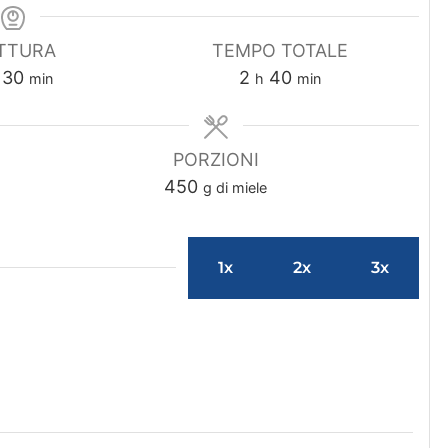
TTURA
TEMPO TOTALE
m
o
m
30
2
40
min
h
min
i
r
i
n
e
n
u
u
PORZIONI
t
t
450
g di miele
i
i
1x
2x
3x