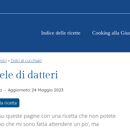
Indice delle ricette
Cooking alla Giu
olci
»
Dolci al cucchiaio
ele di datteri
a
Aggiornato:
24 Maggio 2023
la ricetta
su queste pagine con una ricetta che non potete
ciamo che mi sono fatta attendere un po’, ma