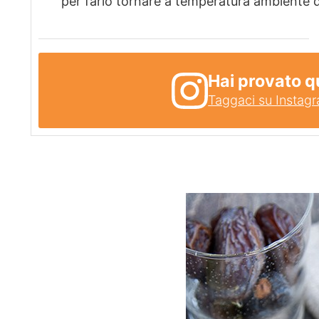
per farlo tornare a temperatura ambiente q
Hai provato q
Taggaci su Instag