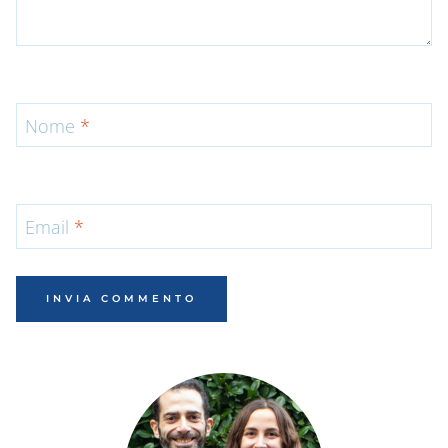
Nome
*
Email
*