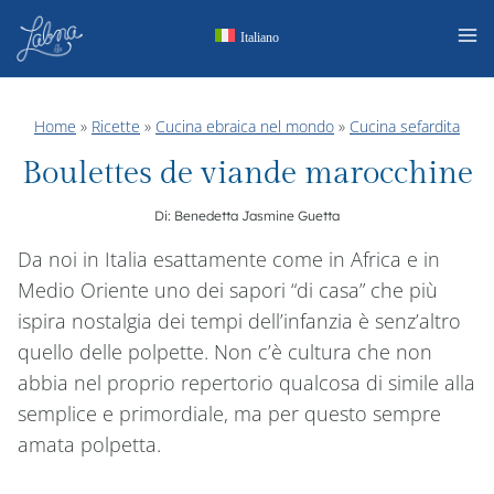
Salta
Italiano
al
contenuto
Home
»
Ricette
»
Cucina ebraica nel mondo
»
Cucina sefardita
Boulettes de viande marocchine
Di:
Benedetta Jasmine Guetta
Da noi in Italia esattamente come in Africa e in
Medio Oriente uno dei sapori “di casa” che più
ispira nostalgia dei tempi dell’infanzia è senz’altro
quello delle polpette. Non c’è cultura che non
abbia nel proprio repertorio qualcosa di simile alla
semplice e primordiale, ma per questo sempre
amata polpetta.