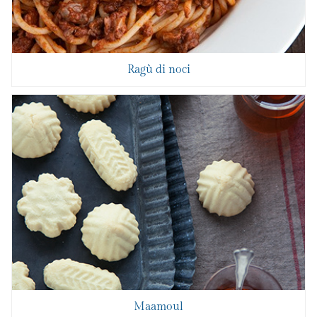
Ragù di noci
Maamoul