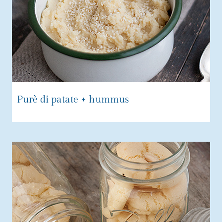
Purè di patate + hummus