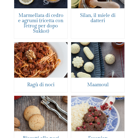
Marmellata di cedro
Silan, il miele di
e agrumi (ricetta con
datteri
l’etrog per dopo
Sukkot)
Ragù di noci
Maamoul