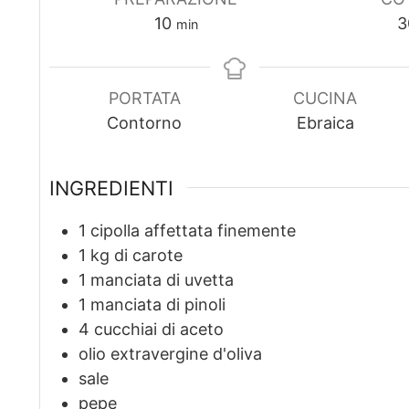
m
10
3
min
i
n
u
PORTATA
CUCINA
t
Contorno
Ebraica
i
INGREDIENTI
1
cipolla affettata finemente
1
kg
di carote
1
manciata di uvetta
1
manciata di pinoli
4
cucchiai di aceto
olio extravergine d'oliva
sale
pepe