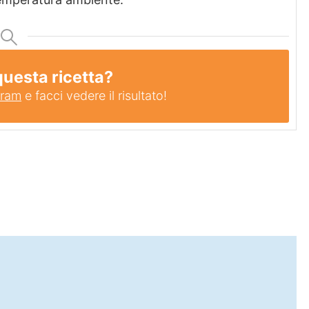
questa ricetta?
gram
e facci vedere il risultato!