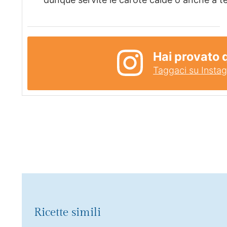
Hai provato 
Taggaci su Insta
Ricette simili