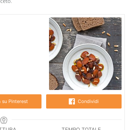
aceto.
 su Pinterest
Condividi
TTURA
TEMPO TOTALE