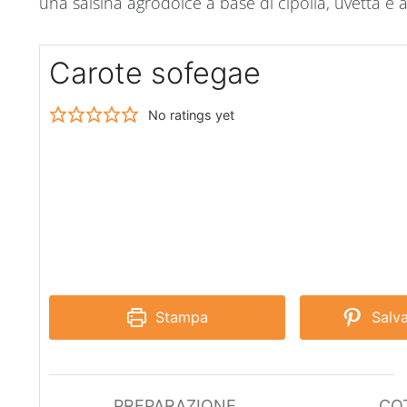
una salsina agrodolce a base di cipolla, uvetta e 
Carote sofegae
No ratings yet
Stampa
Salva
PREPARAZIONE
CO