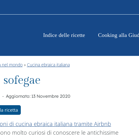
Indice delle ricette
Cooking alla Giud
a nel mondo
»
Cucina ebraica italiana
 sofegae
Aggiornato:
13 Novembre 2020
la ricetta
ioni di cucina ebraica italiana tramite Airbnb
, sono molto curiosi di conoscere le antichissime