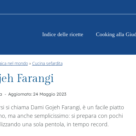
Indice delle ricette
Cooking alla Giud
aica nel mondo
»
Cucina sefardita
eh Farangi
a
Aggiornato:
24 Maggio 2023
si si chiama Dami Gojeh Farangi, è un facile piatto
imo, ma anche semplicissimo: si prepara con pochi
ilizzando una sola pentola, in tempo record.