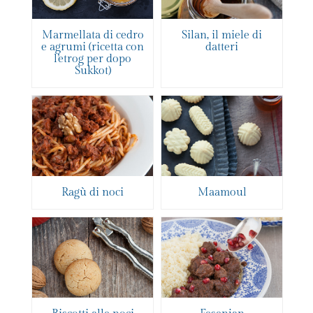
Marmellata di cedro
Silan, il miele di
e agrumi (ricetta con
datteri
l’etrog per dopo
Sukkot)
Ragù di noci
Maamoul