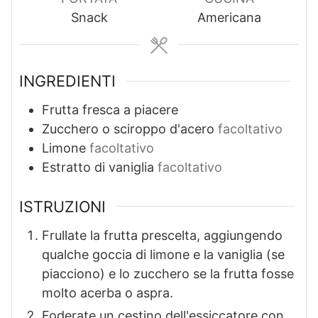
t
t
Snack
Americana
i
i
INGREDIENTI
Frutta fresca a piacere
Zucchero o sciroppo d'acero
facoltativo
Limone
facoltativo
Estratto di vaniglia
facoltativo
ISTRUZIONI
Frullate la frutta prescelta, aggiungendo
qualche goccia di limone e la vaniglia (se
piacciono) e lo zucchero se la frutta fosse
molto acerba o aspra.
Foderate un cestino dell'essiccatore con