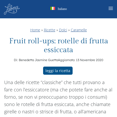
Salta
Italiano
al
contenuto
Home
»
Ricette
»
Dolci
»
Caramelle
Fruit roll-ups: rotelle di frutta
essiccata
Di:
Benedetta Jasmine Guetta
Aggiornato:
13 Novembre 2020
leggi la ricetta
Una delle ricette “classiche” che tutti provano a
fare con l’essiccatore (ma che potete fare anche al
forno, se non vi preoccupano troppo i consumi)
sono le rotelle di frutta essiccata, anche chiamate
girelle o nastri o strisce di frutta, o all’americana