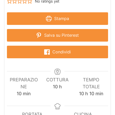
No ratings yet
Stampa
Salva su Pinterest
Condividi
PREPARAZIO
COTTURA
TEMPO
o
NE
10
h
TOTALE
m
r
o
m
10
min
10
h
10
min
i
e
r
i
n
e
n
u
u
PORTATA
CUCINA