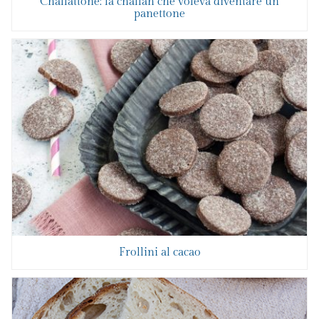
Challattone: la challah che voleva diventare un
panettone
Frollini al cacao