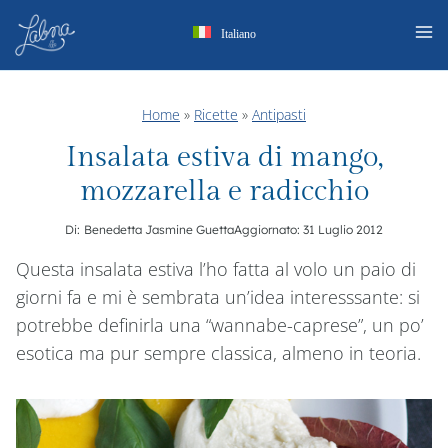
Salta
Italiano
al
contenuto
Home
»
Ricette
»
Antipasti
Insalata estiva di mango,
mozzarella e radicchio
Di:
Benedetta Jasmine Guetta
Aggiornato:
31 Luglio 2012
Questa insalata estiva l’ho fatta al volo un paio di
giorni fa e mi è sembrata un’idea interesssante: si
potrebbe definirla una “wannabe-caprese”, un po’
esotica ma pur sempre classica, almeno in teoria.