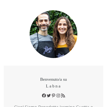
Benvenuto/a su
Labna
Facebook
Twitter
Pinterest
Instagram
RSS Feed
Ciao! Siamo Benedetta Jasmine Guetta e