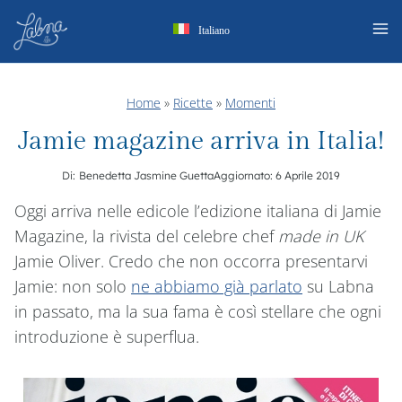
Salta
Italiano
al
contenuto
Home
»
Ricette
»
Momenti
Jamie magazine arriva in Italia!
Di:
Benedetta Jasmine Guetta
Aggiornato:
6 Aprile 2019
Oggi arriva nelle edicole l’edizione italiana di Jamie
Magazine, la rivista del celebre chef
made in UK
Jamie Oliver. Credo che non occorra presentarvi
Jamie: non solo
ne abbiamo già parlato
su Labna
in passato, ma la sua fama è così stellare che ogni
introduzione è superflua.