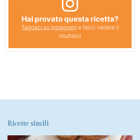
Hai provato questa ricetta?
Taggaci su Instagram
e facci vedere il
risultato!
Ricette simili