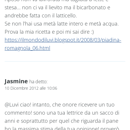
stesa… non ci va il lievito ma il bicarbonato e
andrebbe fatta con il latticello.
Se non l’hai usa metà latte intero e metà acqua.
Prova la mia ricetta e poi mi sai dire :)
https://ilmondodiluvi.blogspot.it/2008/03/piadina-
romagnola_06.html
Jasmine
ha detto:
10 Dicembre 2012 alle 10:06
@Luvi ciao! intanto, che onore ricevere un tuo
commento! sono una tua lettrice da un sacco di
anni e soprattutto per quel che riguarda il pane
ho la massima stima della tua opinione! proverò