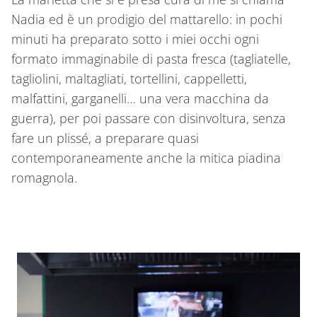
Nadia ed è un prodigio del mattarello: in pochi
minuti ha preparato sotto i miei occhi ogni
formato immaginabile di pasta fresca (tagliatelle,
tagliolini, maltagliati, tortellini, cappelletti,
malfattini, garganelli… una vera macchina da
guerra), per poi passare con disinvoltura, senza
fare un plissé, a preparare quasi
contemporaneamente anche la mitica piadina
romagnola.