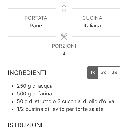
i
n
i
n
u
n
u
t
u
PORTATA
CUCINA
t
e
t
Pane
Italiana
i
i
PORZIONI
4
INGREDIENTI
1x
2x
3x
250
g
di acqua
500
g
di farina
50
g
di strutto o 3 cucchiai di olio d'oliva
1/2
bustina di lievito per torte salate
ISTRUZIONI