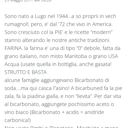
Sono nato a Lugo nel 1944…a so proprii in vech
rumagnol!, pero, e’ dal ’72 che vivo in America.
Sono cresciuto col la PIE’ e le ricette “modern”
stanno alterando le nostre antiche tradizioni.
FARINA. la farina e’ una di tipo “0” debole, fatta da
grano italiano, non misto Manitoba o grano USA
Acqua (usate quella in bottiglia, anche gasata!
STRUTTO E BASTA
alcune famiglie aggiungevano Bicarbonato di
soda….ma qui casca l”asino! A bicarbuned fa la pie
zala, fa la piadina gialla, e non “lievita”. Per dar vita
al bicarbonato, aggiungete pochissimo aceto o
vino biaco (Bicarbonato + acido = anidride
carbonica!)
Non usate Bimbi o Planetarie…Mischiate a mano