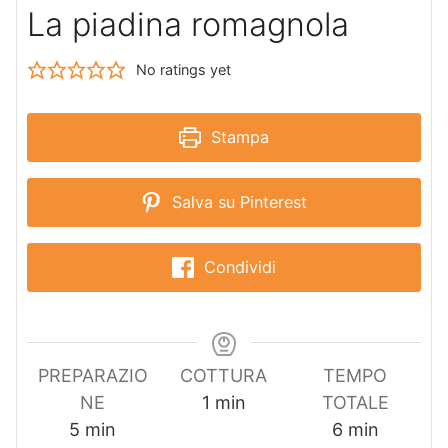
La piadina romagnola
No ratings yet
Stampa
Salva su Pinterest
Condividi
PREPARAZIO
COTTURA
TEMPO
m
NE
1
min
TOTALE
m
i
m
5
min
6
min