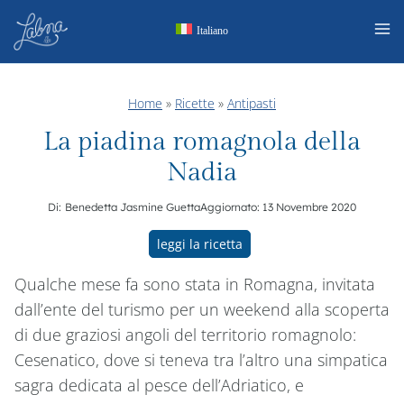
Salta
Italiano
al
contenuto
Home
»
Ricette
»
Antipasti
La piadina romagnola della
Nadia
Di:
Benedetta Jasmine Guetta
Aggiornato:
13 Novembre 2020
leggi la ricetta
Qualche mese fa sono stata in Romagna, invitata
dall’ente del turismo per un weekend alla scoperta
di due graziosi angoli del territorio romagnolo:
Cesenatico, dove si teneva tra l’altro una simpatica
sagra dedicata al pesce dell’Adriatico, e