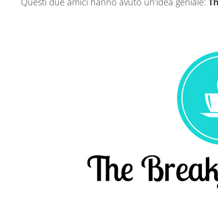
Questi due amici hanno avuto un’idea geniale:
Th