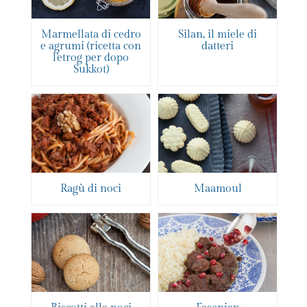
Marmellata di cedro
Silan, il miele di
e agrumi (ricetta con
datteri
l’etrog per dopo
Sukkot)
Ragù di noci
Maamoul