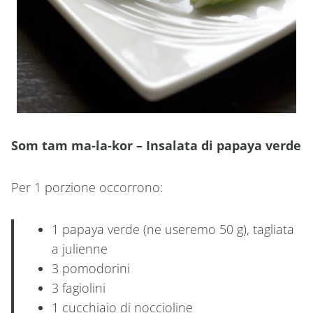
Som tam ma-la-kor – Insalata di papaya verde
Per 1 porzione occorrono:
1 papaya verde (ne useremo 50 g), tagliata
a julienne
3 pomodorini
3 fagiolini
1 cucchiaio di noccioline