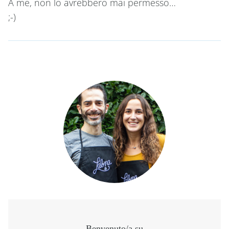
A me, non lo avrebbero mai permesso…
;-)
Benvenuto/a su