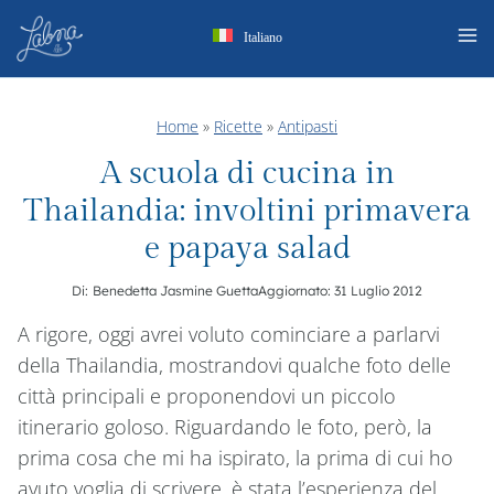
Salta
Italiano
al
contenuto
Home
»
Ricette
»
Antipasti
A scuola di cucina in
Thailandia: involtini primavera
e papaya salad
Di:
Benedetta Jasmine Guetta
Aggiornato:
31 Luglio 2012
A rigore, oggi avrei voluto cominciare a parlarvi
della Thailandia, mostrandovi qualche foto delle
città principali e proponendovi un piccolo
itinerario goloso. Riguardando le foto, però, la
prima cosa che mi ha ispirato, la prima di cui ho
avuto voglia di scrivere, è stata l’esperienza del