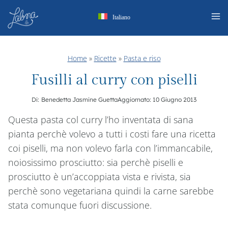
Salta
Italiano
al
contenuto
Home
»
Ricette
»
Pasta e riso
Fusilli al curry con piselli
Di:
Benedetta Jasmine Guetta
Aggiornato:
10 Giugno 2013
Questa pasta col curry l’ho inventata di sana
pianta perchè volevo a tutti i costi fare una ricetta
coi piselli, ma non volevo farla con l’immancabile,
noiosissimo prosciutto: sia perchè piselli e
prosciutto è un’accoppiata vista e rivista, sia
perchè sono vegetariana quindi la carne sarebbe
stata comunque fuori discussione.