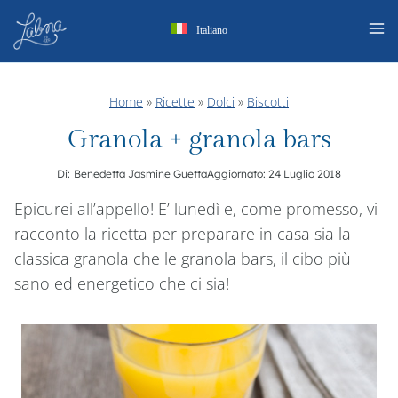
Salta
Italiano
al
contenuto
Home
»
Ricette
»
Dolci
»
Biscotti
Granola + granola bars
Di:
Benedetta Jasmine Guetta
Aggiornato:
24 Luglio 2018
Epicurei all’appello! E’ lunedì e, come promesso, vi
racconto la ricetta per preparare in casa sia la
classica granola che le granola bars, il cibo più
sano ed energetico che ci sia!