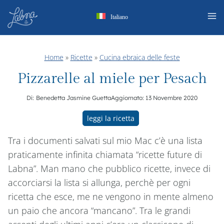
Salta
Italiano
al
contenuto
Home
»
Ricette
»
Cucina ebraica delle feste
Pizzarelle al miele per Pesach
Di:
Benedetta Jasmine Guetta
Aggiornato:
13 Novembre 2020
leggi la ricetta
Tra i documenti salvati sul mio Mac c’è una lista
praticamente infinita chiamata “ricette future di
Labna”. Man mano che pubblico ricette, invece di
accorciarsi la lista si allunga, perchè per ogni
ricetta che esce, me ne vengono in mente almeno
un paio che ancora “mancano”. Tra le grandi