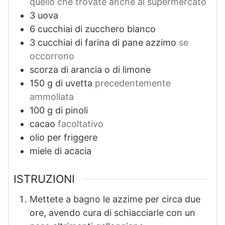
quello che trovate anche al supermercato
3
uova
6
cucchiai di zucchero bianco
3
cucchiai di farina di pane azzimo
se
occorrono
scorza di arancia o di limone
150
g
di uvetta
precedentemente
ammollata
100
g
di pinoli
cacao
facoltativo
olio per friggere
miele di acacia
ISTRUZIONI
Mettete a bagno le azzime per circa due
ore, avendo cura di schiacciarle con un