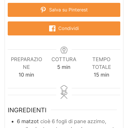
Salva su Pinterest
Condividi
PREPARAZIO
COTTURA
TEMPO
m
NE
5
min
TOTALE
m
i
m
10
min
15
min
i
n
i
n
u
n
u
t
u
t
i
t
INGREDIENTI
i
i
6
matzot
cioè 6 fogli di pane azzimo,