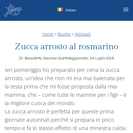
Salta
Italiano
al
contenuto
Home
»
Ricette
»
Antipasti
Zucca arrosto al rosmarino
Di:
Benedetta Jasmine Guetta
Aggiornato:
24 Luglio 2018
Ieri pomeriggio ho preparato per cena la zucca
arrosto, un’idea che non mi era mai balenata per
la testa prima che mi fosse proposta dalla mia
mamma, che – come tutte le mamme per i figli – è
la migliore cuoca del mondo.
La zucca arrosto è perfetta per queste prima
giornate autunnali perchè si prepara in poco
tempo e fa lo stesso effetto di una minestra calda: