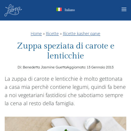
Salta
Italiano
al
contenuto
Home
»
Ricette
»
Ricette kasher parve
Zuppa speziata di carote e
lenticchie
Di:
Benedetta Jasmine Guetta
Aggiornato:
13 Gennaio 2013
La zuppa di carote e lenticchie è molto gettonata
a casa mia perchè contiene legumi, quindi fa bene
a noi vegetariani fastidiosi che sabotiamo sempre
la cena al resto della famiglia.