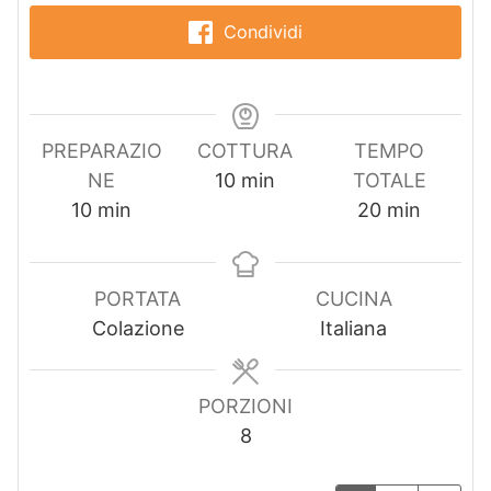
Condividi
PREPARAZIO
COTTURA
TEMPO
m
NE
10
min
TOTALE
m
i
m
10
min
20
min
i
n
i
n
u
n
u
t
u
PORTATA
CUCINA
t
i
t
Colazione
Italiana
i
i
PORZIONI
8