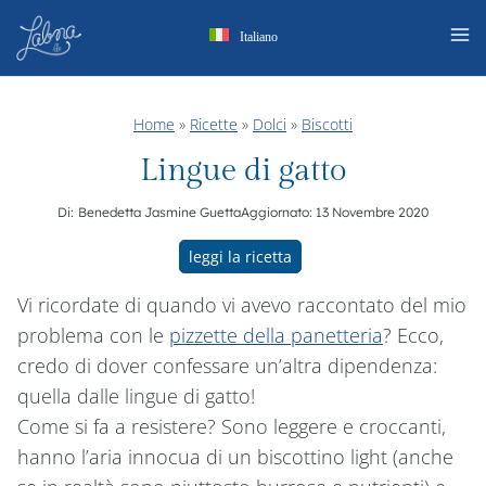
Salta
Italiano
al
contenuto
Home
»
Ricette
»
Dolci
»
Biscotti
Lingue di gatto
Di:
Benedetta Jasmine Guetta
Aggiornato:
13 Novembre 2020
leggi la ricetta
Vi ricordate di quando vi avevo raccontato del mio
problema con le
pizzette della panetteria
? Ecco,
credo di dover confessare un’altra dipendenza:
quella dalle lingue di gatto!
Come si fa a resistere? Sono leggere e croccanti,
hanno l’aria innocua di un biscottino light (anche