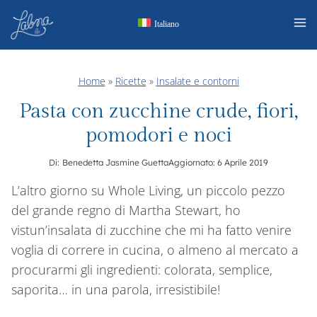
Salta
Italiano
al
contenuto
Home
»
Ricette
»
Insalate e contorni
Pasta con zucchine crude, fiori,
pomodori e noci
Di:
Benedetta Jasmine Guetta
Aggiornato:
6 Aprile 2019
L’altro giorno su Whole Living, un piccolo pezzo
del grande regno di Martha Stewart, ho
vistun’insalata di zucchine che mi ha fatto venire
voglia di correre in cucina, o almeno al mercato a
procurarmi gli ingredienti: colorata, semplice,
saporita… in una parola, irresistibile!