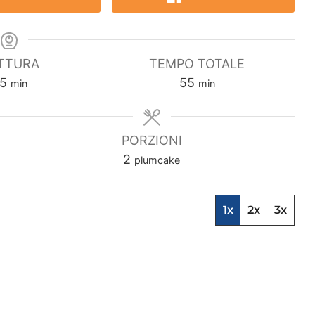
TTURA
TEMPO TOTALE
m
m
5
55
min
min
i
i
n
n
u
u
PORZIONI
t
t
2
plumcake
i
i
1x
2x
3x