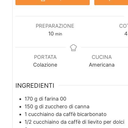
PREPARAZIONE
CO
m
10
4
min
i
n
u
PORTATA
CUCINA
t
Colazione
Americana
i
INGREDIENTI
170
g
di farina 00
150
g
di zucchero di canna
1
cucchiaino da caffè bicarbonato
1/2
cucchiaino da caffè di lievito per dolci