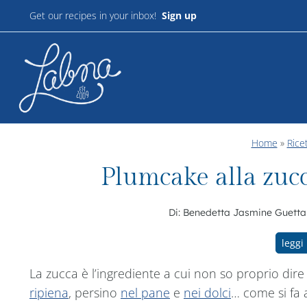
Salta
Get our recipes in your inbox!
Sign up
al
contenuto
Home
»
Rice
Plumcake alla zuc
Di:
Benedetta Jasmine Guetta
leggi 
La zucca è l’ingrediente a cui non so proprio dire
ripiena
, persino
nel pane
e
nei dolci
… come si fa a