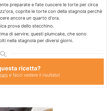
nte preparate e fate cuocere le torte per circa
z'ora, coprite le torte con della stagnola perchè
uocere ancora un quarto d'ora.
ssica prova dello stecchino.
prima di servire; questi plumcake, che sono
i nella stagnola per diversi giorni.
questa ricetta?
gram
e facci vedere il risultato!