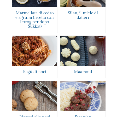
Marmellata di cedro
Silan, il miele di
e agrumi (ricetta con
datteri
l’etrog per dopo
Sukkot)
Ragù di noci
Maamoul