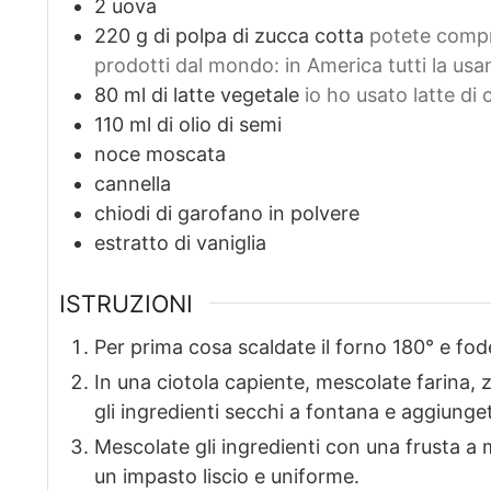
2
uova
220
g
di polpa di zucca cotta
potete compr
prodotti dal mondo: in America tutti la usa
80
ml
di latte vegetale
io ho usato latte di
110
ml
di olio di semi
noce moscata
cannella
chiodi di garofano in polvere
estratto di vaniglia
ISTRUZIONI
Per prima cosa scaldate il forno 180° e fod
In una ciotola capiente, mescolate farina, z
gli ingredienti secchi a fontana e aggiungete l
Mescolate gli ingredienti con una frusta a
un impasto liscio e uniforme.