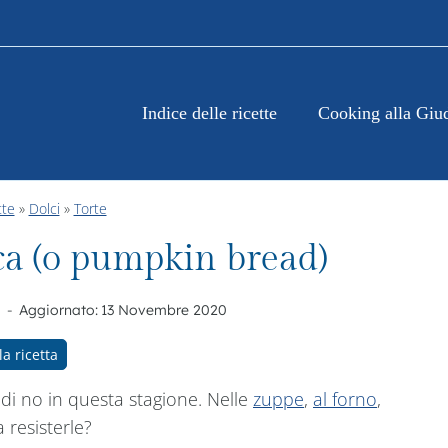
Indice delle ricette
Cooking alla Giu
tte
»
Dolci
»
Torte
ca (o pumpkin bread)
Aggiornato:
13 Novembre 2020
la ricetta
 di no in questa stagione. Nelle
zuppe
,
al forno
,
 resisterle?