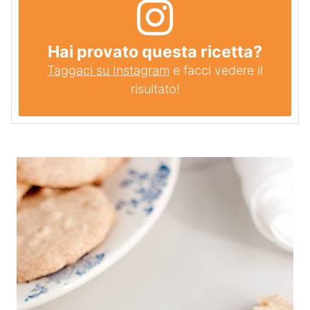
Hai provato questa ricetta?
Taggaci su Instagram
e facci vedere il
risultato!