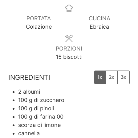
i
n
i
n
u
n
u
t
u
PORTATA
CUCINA
t
i
t
Colazione
Ebraica
i
i
PORZIONI
15
biscotti
INGREDIENTI
1x
2x
3x
2
albumi
100
g
di zucchero
100
g
di pinoli
100
g
di farina 00
scorza di limone
cannella