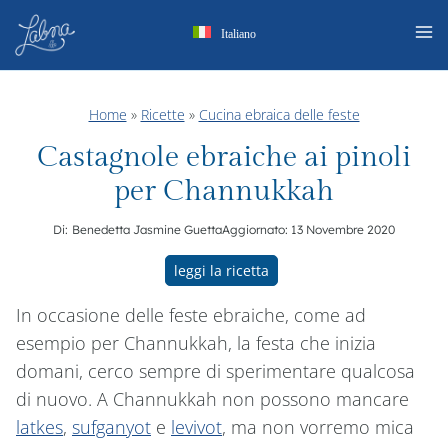
Salta
Italiano
al
contenuto
Home
»
Ricette
»
Cucina ebraica delle feste
Castagnole ebraiche ai pinoli
per Channukkah
Di:
Benedetta Jasmine Guetta
Aggiornato:
13 Novembre 2020
leggi la ricetta
In occasione delle feste ebraiche, come ad
esempio per Channukkah, la festa che inizia
domani, cerco sempre di sperimentare qualcosa
di nuovo. A Channukkah non possono mancare
latkes
,
sufganyot
e
levivot
, ma non vorremo mica