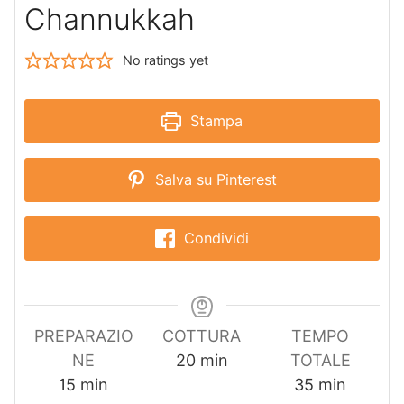
Channukkah
No ratings yet
Stampa
Salva su Pinterest
Condividi
PREPARAZIO
COTTURA
TEMPO
m
NE
20
min
TOTALE
m
i
m
15
min
35
min