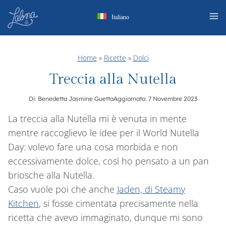
Salta
Italiano
al
contenuto
Home
»
Ricette
»
Dolci
Treccia alla Nutella
Di:
Benedetta Jasmine Guetta
Aggiornato:
7 Novembre 2023
La treccia alla Nutella mi è venuta in mente
mentre raccoglievo le idee per il World Nutella
Day: volevo fare una cosa morbida e non
eccessivamente dolce, così ho pensato a un pan
briosche alla Nutella.
Caso vuole poi che anche
Jaden, di Steamy
Kitchen
, si fosse cimentata precisamente nella
ricetta che avevo immaginato, dunque mi sono