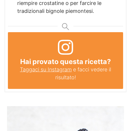
riempire crostatine o per farcire le
tradizionali bignole piemontesi.
Hai provato questa ricetta?
Taggaci su Instagram
e facci vedere il
risultato!