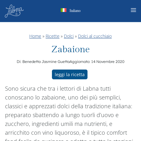
Salta
Italiano
al
contenuto
Home
»
Ricette
»
Dolci
»
Dolci al cucchiaio
Zabaione
Di:
Benedetta Jasmine Guetta
Aggiornato:
14 Novembre 2020
leggi la ricetta
Sono sicura che tra i lettori di Labna tutti
conoscano lo zabaione, uno dei più semplici,
classici e apprezzati dolci della tradizione italiana:
preparato sbattendo a lungo tuorli d’uovo e
zucchero, ingredienti umili ma nutrienti, e
arricchito con vino liquoroso, è il tipico comfort