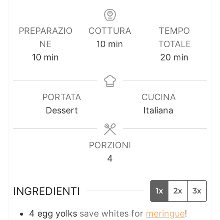
PREPARAZIO
COTTURA
TEMPO
m
NE
10
min
TOTALE
m
i
m
10
min
20
min
i
n
i
n
u
n
u
t
u
PORTATA
CUCINA
t
i
t
Dessert
Italiana
i
i
PORZIONI
4
INGREDIENTI
1x
2x
3x
4
egg yolks
save whites for
meringue
!