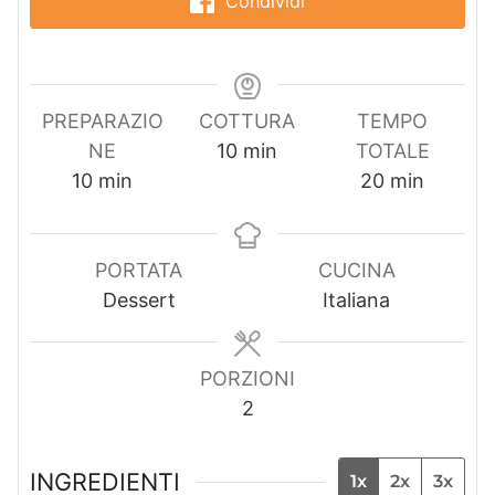
Condividi
PREPARAZIO
COTTURA
TEMPO
m
NE
10
min
TOTALE
m
i
m
10
min
20
min
i
n
i
n
u
n
u
t
u
PORTATA
CUCINA
t
i
t
Dessert
Italiana
i
i
PORZIONI
2
INGREDIENTI
1x
2x
3x